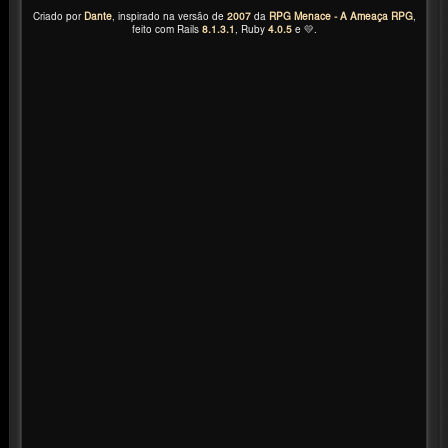
Criado por
Dante
, inspirado na versão de
2007
da
RPG Menace - A Ameaça RPG
,
feito com Rails
8.1.3.1
, Ruby
4.0.5
e 💛.