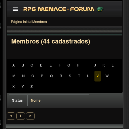
Página Inicial
Membros
Membros (44 cadastrados)
A
B
C
D
E
F
G
H
I
J
K
L
M
N
O
P
Q
R
S
T
U
V
W
<
1
>
X
Y
Z
Status
Nome
<
1
>