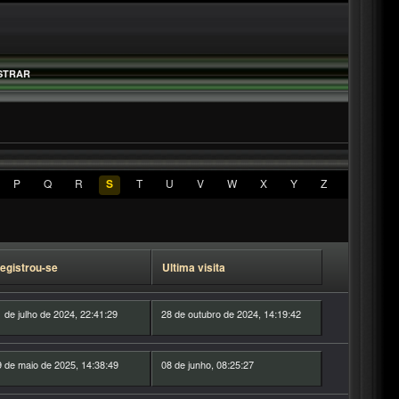
STRAR
P
Q
R
S
T
U
V
W
X
Y
Z
egistrou-se
Ultima visita
 de julho de 2024, 22:41:29
28 de outubro de 2024, 14:19:42
 de maio de 2025, 14:38:49
08 de junho, 08:25:27