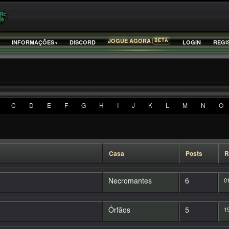
BETA
JOGUE AGORA
INFORMAÇÕES
DISCORD
LOGIN
REGI
C
D
E
F
G
H
I
J
K
L
M
N
O
Casa
Posts
R
Necromantes
6
01
Órfãos
5
19