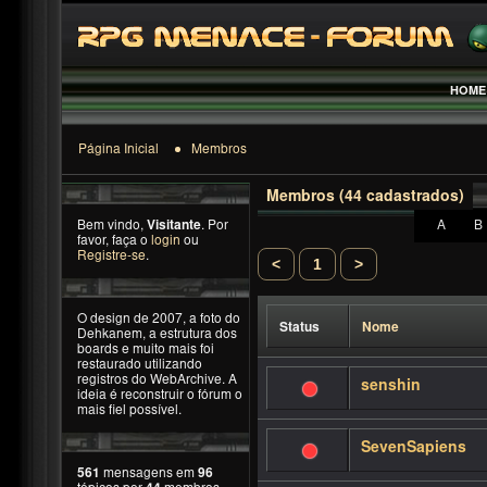
HOME
Página Inicial
Membros
Membros (44 cadastrados)
Bem vindo,
Visitante
. Por
A
B
favor, faça o
login
ou
Registre-se
.
<
1
>
O design de 2007, a foto do
Status
Nome
Dehkanem, a estrutura dos
boards e muito mais foi
restaurado utilizando
registros do WebArchive. A
senshin
ideia é reconstruir o fórum o
mais fiel possível.
SevenSapiens
561
mensagens em
96