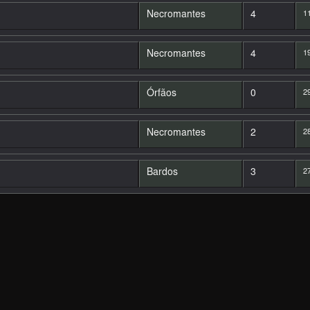
Necromantes
4
11
Necromantes
4
19
Órfãos
0
29
Necromantes
2
28
Bardos
3
27