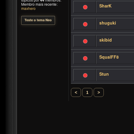
tópicos por
44
membros.
Membro mais recente:
SharK
maxhero
Teste o tema Neo
shuguki
skibid
SqualFF8
Stun
<
1
>