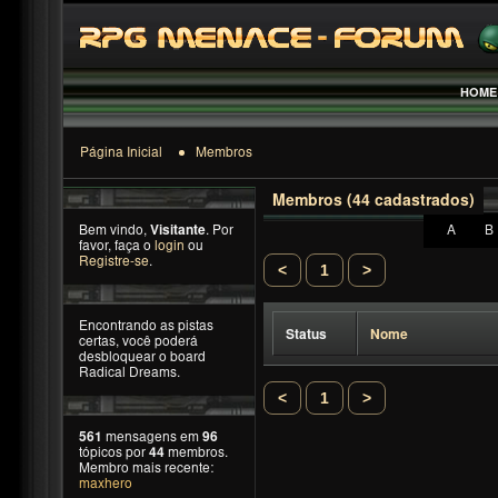
HOME
Página Inicial
Membros
Membros (44 cadastrados)
Bem vindo,
Visitante
. Por
A
B
favor, faça o
login
ou
Registre-se
.
<
1
>
Encontrando as pistas
Status
Nome
certas, você poderá
desbloquear o board
Radical Dreams.
<
1
>
561
mensagens em
96
tópicos por
44
membros.
Membro mais recente:
maxhero