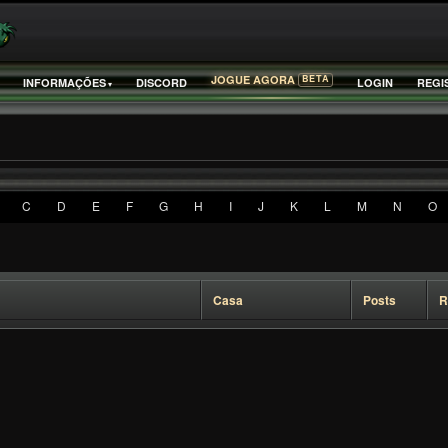
BETA
JOGUE AGORA
INFORMAÇÕES
DISCORD
LOGIN
REGI
C
D
E
F
G
H
I
J
K
L
M
N
O
Casa
Posts
R