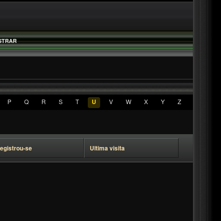
STRAR
P
Q
R
S
T
U
V
W
X
Y
Z
egistrou-se
Ultima visita