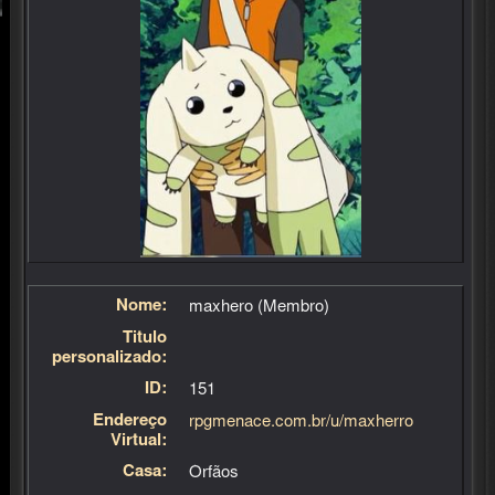
Nome:
maxhero (Membro)
Titulo
personalizado:
ID:
151
Endereço
rpgmenace.com.br/u/maxherro
Virtual:
Casa:
Órfãos