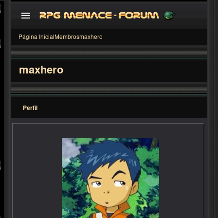
Página Inicial
Membros
maxhero
maxhero
Perfil