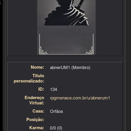
Nome:
abnerUM1 (Membro)
Titulo
personalizado:
ID:
134
Endereço
rpgmenace.com.br/u/abnerum1
Virtual:
Casa:
Órfãos
Posição:
Karma:
0/0 (0)