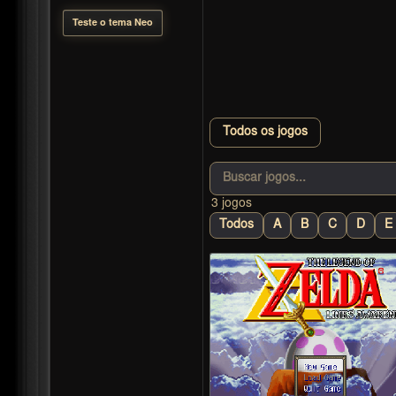
Teste o tema Neo
Todos os jogos
3 jogos
Todos
A
B
C
D
E