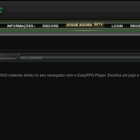
BETA
JOGUE AGORA
INFORMAÇÕES
DISCORD
LOGIN
REGI
003 rodando direto no seu navegador com o EasyRPG Player. Escolha um jogo e 