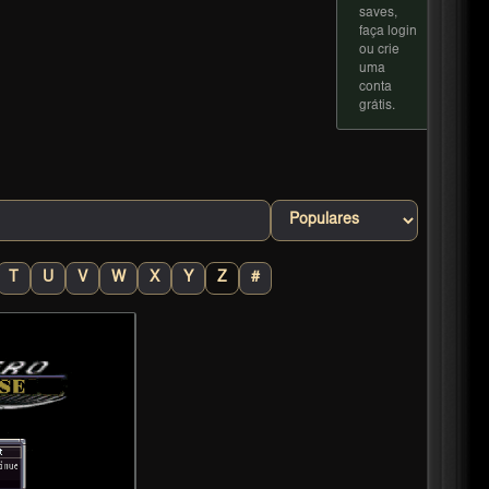
saves,
faça login
ou crie
uma
conta
grátis.
T
U
V
W
X
Y
Z
#