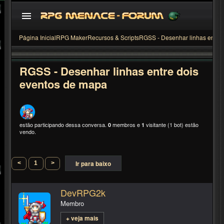
Página Inicial
RPG Maker
Recursos & Scripts
RGSS - Desenhar linhas entre
RGSS - Desenhar linhas entre dois
eventos de mapa
estão participando dessa conversa.
0
membros e
1
visitante (1 bot) estão
vendo.
<
1
>
Ir para baixo
DevRPG2k
Membro
+ veja mais