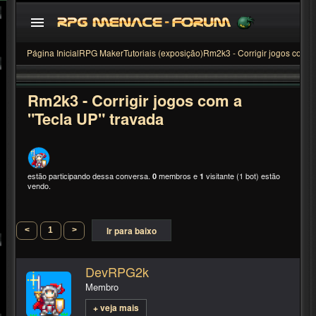
Página Inicial
RPG Maker
Tutoriais (exposição)
Rm2k3 - Corrigir jogos com a
Rm2k3 - Corrigir jogos com a
"Tecla UP" travada
estão participando dessa conversa.
0
membros e
1
visitante (1 bot) estão
vendo.
<
1
>
Ir para baixo
DevRPG2k
Membro
+ veja mais