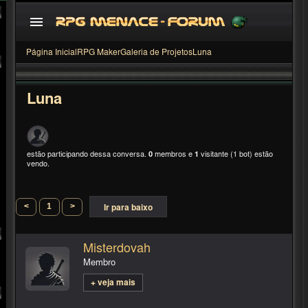
Página Inicial
RPG Maker
Galeria de Projetos
Luna
Luna
estão participando dessa conversa.
0
membros e
1
visitante (1 bot) estão
vendo.
<
1
>
Ir para baixo
Misterdovah
Membro
+ veja mais