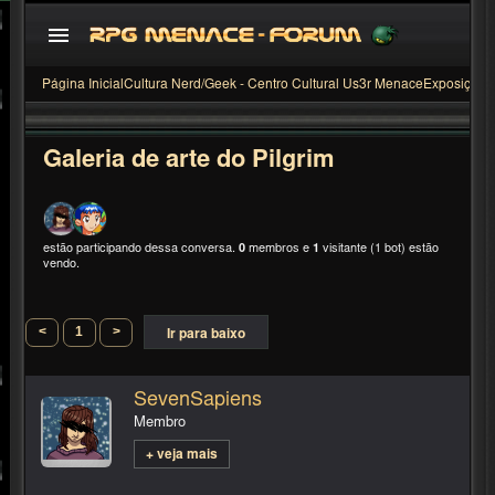
Página Inicial
Cultura Nerd/Geek - Centro Cultural Us3r Menace
Exposição
G
Galeria de arte do Pilgrim
estão participando dessa conversa.
0
membros e
1
visitante (1 bot) estão
vendo.
<
1
>
Ir para baixo
SevenSapiens
Membro
+ veja mais