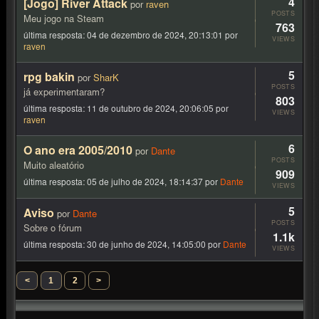
4
[Jogo] River Attack
por
raven
POSTS
Meu jogo na Steam
763
última resposta:
04 de dezembro de 2024, 20:13:01
por
VIEWS
raven
5
rpg bakin
por
SharK
POSTS
já experimentaram?
803
última resposta:
11 de outubro de 2024, 20:06:05
por
VIEWS
raven
6
O ano era 2005/2010
por
Dante
POSTS
Muito aleatório
909
última resposta:
05 de julho de 2024, 18:14:37
por
Dante
VIEWS
5
Aviso
por
Dante
POSTS
Sobre o fórum
1.1k
última resposta:
30 de junho de 2024, 14:05:00
por
Dante
VIEWS
<
1
2
>