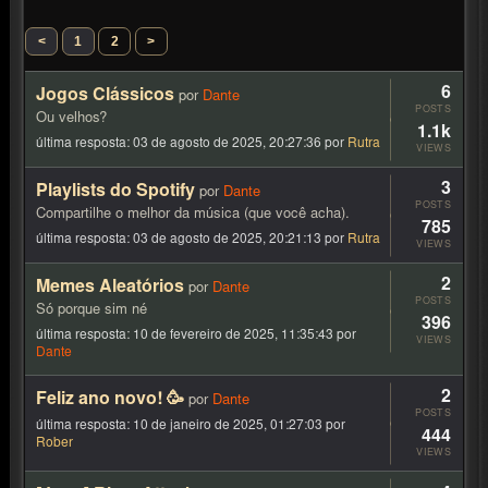
<
1
2
>
6
Jogos Clássicos
por
Dante
POSTS
Ou velhos?
1.1k
última resposta:
03 de agosto de 2025, 20:27:36
por
Rutra
VIEWS
3
Playlists do Spotify
por
Dante
POSTS
Compartilhe o melhor da música (que você acha).
785
última resposta:
03 de agosto de 2025, 20:21:13
por
Rutra
VIEWS
2
Memes Aleatórios
por
Dante
POSTS
Só porque sim né
396
última resposta:
10 de fevereiro de 2025, 11:35:43
por
VIEWS
Dante
2
Feliz ano novo! 🥳
por
Dante
POSTS
última resposta:
10 de janeiro de 2025, 01:27:03
por
444
Rober
VIEWS