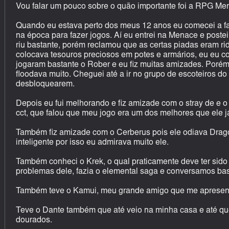
Vou falar um pouco sobre o quão importante foi a RPG Me
Quando eu estava perto dos meus 12 anos eu comecei a fa
na época para fazer jogos. Aí eu entrei na Menace e postei
riu bastante, porém reclamou que as certas piadas eram r
colocava tesouros preciosos em potes e armários, eu eu c
jogaram bastante o Rober e eu fiz muitas amizades. Porém
floodava muito. Cheguei até a ir no grupo de escoteiros do
desbloquearem.
Depois eu fui melhorando e fiz amizade com o stray de e
cct, que falou que meu jogo era um dos melhores que ele já 
Também fiz amizade com o Cerberus pois ele odiava Dragon
inteligente por isso eu admirava muito ele.
Também conheci o Krek, o qual praticamente deve ter si
problemas dele, fazia o elemental saga e conversamos bas
Também teve o Kamui, meu grande amigo que me apresen
Teve o Dante também que até veio na minha casa e até qu
dourados.