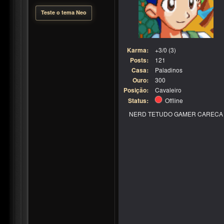
Teste o tema Neo
Karma:
+3/0 (3)
Posts:
121
Casa:
Paladinos
Ouro:
300
Posição:
Cavaleiro
Status:
Offline
NERD TETUDO GAMER CARECA