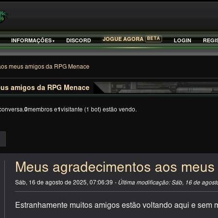
BETA
JOGUE AGORA
INFORMAÇÕES
DISCORD
LOGIN
REGI
aos meus amigos da RPG Menace
eus amigos da RPG Menace
conversa.
0
membros e
1
visitante (1 bot) estão vendo.
Meus agradecimentos aos meus
Sáb, 16 de agosto de 2025, 07:06:39
- Última modificação: Sáb, 16 de agos
Estranhamente muitos amigos estão voltando aqui e sem m