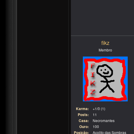
fikz
Membro
Karma:
+1/0 (1)
Posts:
11
Casa:
Necromantes
Ouro:
100
Posição:
Acolito das Sombras