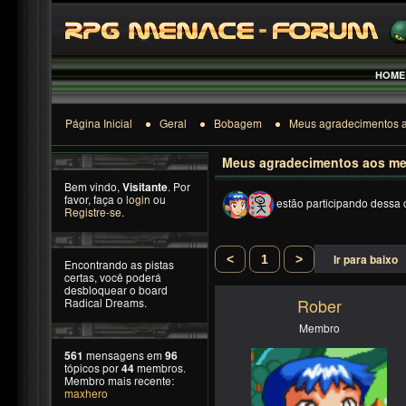
HOME
Página Inicial
Geral
Bobagem
Meus agradecimentos 
Meus agradecimentos aos m
Bem vindo,
Visitante
. Por
favor, faça o
login
ou
estão participando dessa 
Registre-se
.
<
1
>
Ir para baixo
Encontrando as pistas
certas, você poderá
desbloquear o board
Radical Dreams.
Rober
Membro
561
mensagens em
96
tópicos por
44
membros.
Membro mais recente:
maxhero