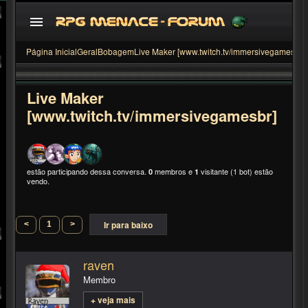
Página Inicial
Geral
Bobagem
Live Maker [www.twitch.tv/immersivegamesbr]
Live Maker
[www.twitch.tv/immersivegamesbr]
estão participando dessa conversa.
0
membros e
1
visitante (1 bot) estão
vendo.
<
1
>
Ir para baixo
raven
Membro
+ veja mais