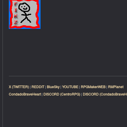
X (TWITTER)
|
REDDIT
|
BlueSky
|
YOUTUBE
|
RPGMakerWEB
|
RMPlanet
CondadoBraveHeart
|
DISCORD (CentroRPG)
|
DISCORD (CondadoBraveHe