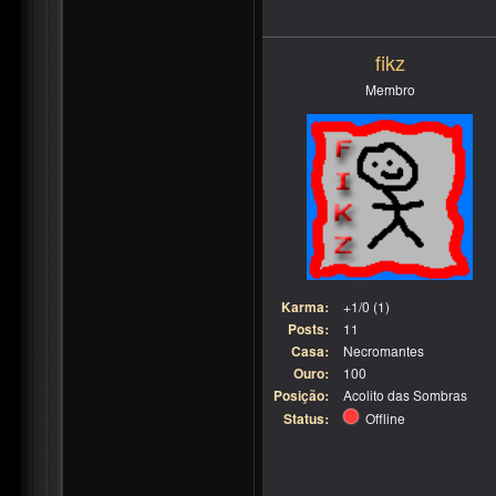
fikz
Membro
Karma:
+1/0 (1)
Posts:
11
Casa:
Necromantes
Ouro:
100
Posição:
Acolito das Sombras
Status:
Offline