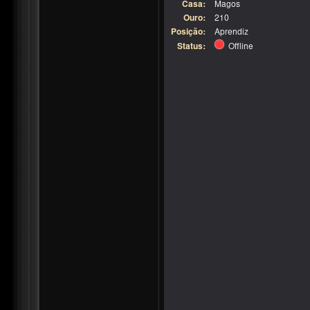
Casa:
Magos
Ouro:
210
Posição:
Aprendiz
Status:
Offline