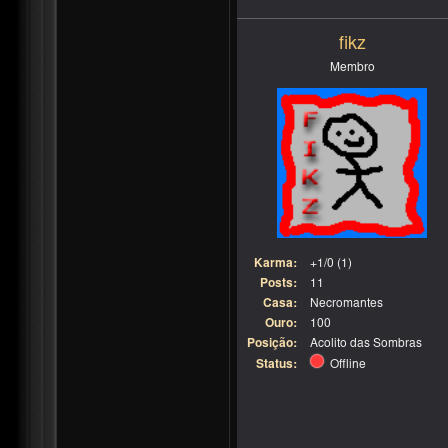
fikz
Membro
Karma:
+1/0 (1)
Posts:
11
Casa:
Necromantes
Ouro:
100
Posição:
Acolito das Sombras
Status:
Offline