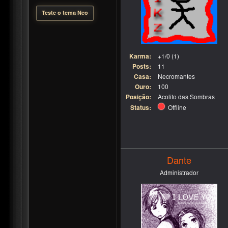
Teste o tema Neo
Karma:
+1/0 (1)
Posts:
11
Casa:
Necromantes
Ouro:
100
Posição:
Acolito das Sombras
Status:
Offline
Dante
Administrador