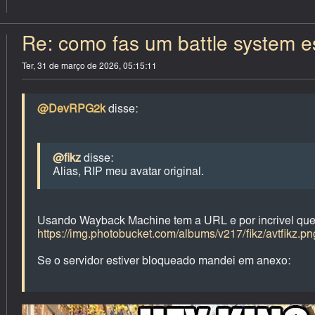
Re: como fas um battle system est
Ter, 31 de março de 2026, 05:15:11
@DevRPG2k
disse:
@fikz
disse:
Alias, RIP meu avatar original.
Usando Wayback Machine tem a URL e por incrivel que
https://img.photobucket.com/albums/v217/fikz/avtfikz.pn
Se o servidor estiver bloqueado mandei em anexo: