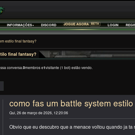
BETA
JOGUE AGORA
INFORMAÇÕES
DISCORD
LOGIN
REGI
m estilo final fantasy?
ilo final fantasy?
essa conversa.
0
membros e
1
visitante (1 bot) estão vendo.
como fas um battle system estilo 
Qui, 26 de março de 2026, 12:20:06
Obvio que eu descubro que a menace voltou quando ja ta 