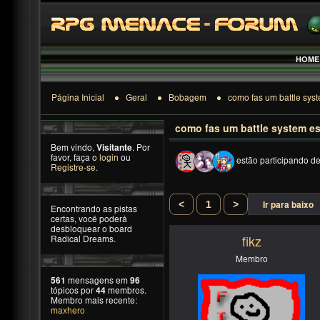
HOME
Página Inicial
Geral
Bobagem
como fas um battle syste
como fas um battle system est
Bem vindo,
Visitante
. Por
favor, faça o
login
ou
estão participando d
Registre-se
.
<
1
>
Ir para baixo
Encontrando as pistas
certas, você poderá
desbloquear o board
Radical Dreams.
fikz
Membro
561
mensagens em
96
tópicos por
44
membros.
Membro mais recente:
maxhero