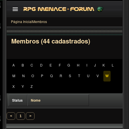
Página Inicial
Membros
Membros (44 cadastrados)
A
B
C
D
E
F
G
H
I
J
K
L
M
N
O
P
Q
R
S
T
U
V
W
<
1
>
X
Y
Z
Status
Nome
<
1
>