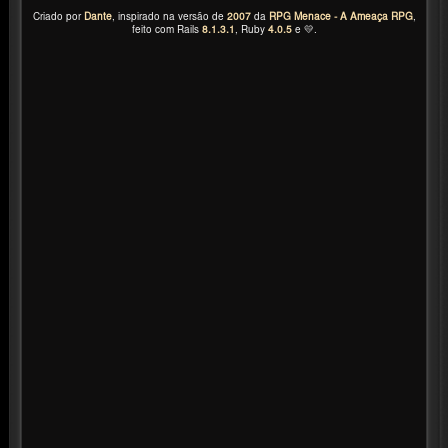
Criado por
Dante
, inspirado na versão de
2007
da
RPG Menace - A Ameaça RPG
,
feito com Rails
8.1.3.1
, Ruby
4.0.5
e 💛.