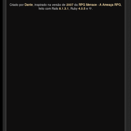
Criado por
Dante
, inspirado na versão de
2007
da
RPG Menace - A Ameaça RPG
,
feito com Rails
8.1.3.1
, Ruby
4.0.5
e 💛.