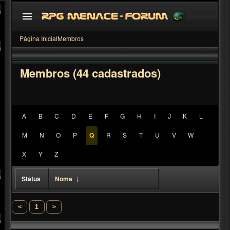
Página Inicial
Membros
Membros (44 cadastrados)
A
B
C
D
E
F
G
H
I
J
K
L
M
N
O
P
Q
R
S
T
U
V
W
<
1
>
X
Y
Z
Status
Nome
↓
<
1
>