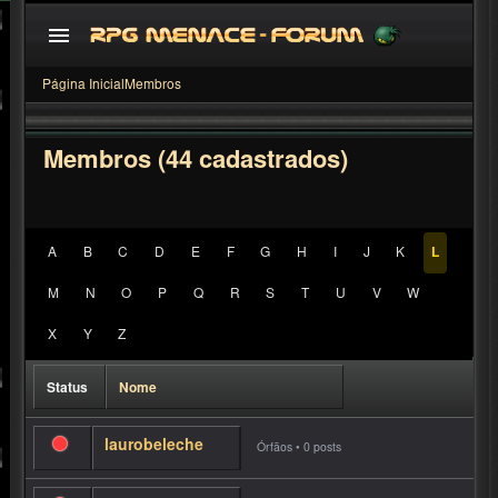
Página Inicial
Membros
Membros (44 cadastrados)
A
B
C
D
E
F
G
H
I
J
K
L
M
N
O
P
Q
R
S
T
U
V
W
<
1
>
X
Y
Z
Status
Nome
laurobeleche