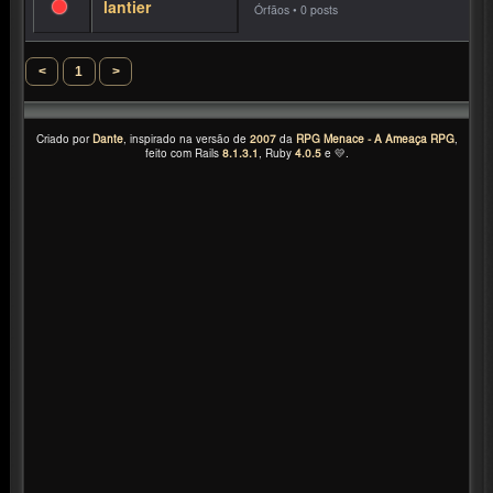
lantier
<
1
>
Criado por
Dante
, inspirado na versão de
2007
da
RPG Menace - A Ameaça RPG
,
feito com Rails
8.1.3.1
, Ruby
4.0.5
e 💛.