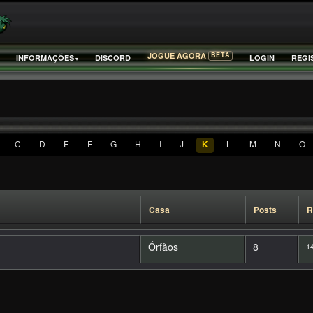
BETA
JOGUE AGORA
INFORMAÇÕES
DISCORD
LOGIN
REGI
C
D
E
F
G
H
I
J
K
L
M
N
O
Casa
Posts
R
Órfãos
8
14