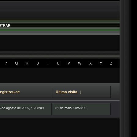
STRAR
P
Q
R
S
T
U
V
W
X
Y
Z
egistrou-se
Ultima visita
↓
 de agosto de 2025, 15:08:09
31 de maio, 20:58:02