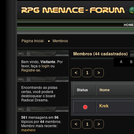
HOME
Página Inicial
Membros
Membros (44 cadastrados)
Bem vindo,
Visitante
. Por
A
B
favor, faça o
login
ou
Registre-se
.
<
1
>
Encontrando as pistas
Status
Nome
certas, você poderá
desbloquear o board
Radical Dreams.
Krek
561
mensagens em
96
tópicos por
44
membros.
<
1
>
Membro mais recente:
maxhero