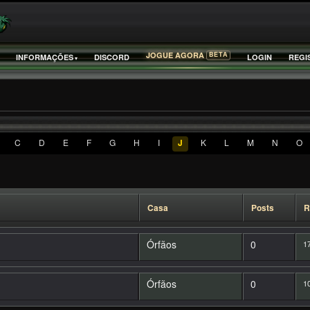
BETA
JOGUE AGORA
INFORMAÇÕES
DISCORD
LOGIN
REGI
C
D
E
F
G
H
I
J
K
L
M
N
O
Casa
Posts
R
Órfãos
0
17
Órfãos
0
10