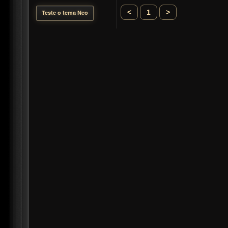
<
1
>
Teste o tema Neo