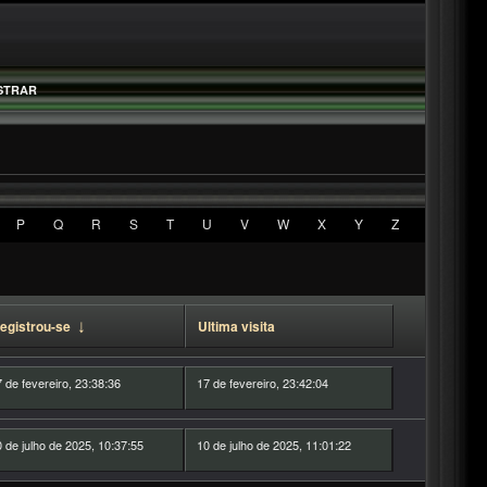
STRAR
P
Q
R
S
T
U
V
W
X
Y
Z
egistrou-se
↓
Ultima visita
 de fevereiro, 23:38:36
17 de fevereiro, 23:42:04
 de julho de 2025, 10:37:55
10 de julho de 2025, 11:01:22