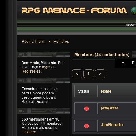
HOME
Página Inicial
Membros
Membros (44 cadastrados)
Bem vindo,
Visitante
. Por
A
B
favor, faça o
login
ou
Registre-se
.
<
1
>
Encontrando as pistas
Status
Nome
certas, você poderá
desbloquear o board
Radical Dreams.
jaequerz
560
mensagens em
96
tópicos por
44
membros.
JimRenato
Membro mais recente:
maxhero