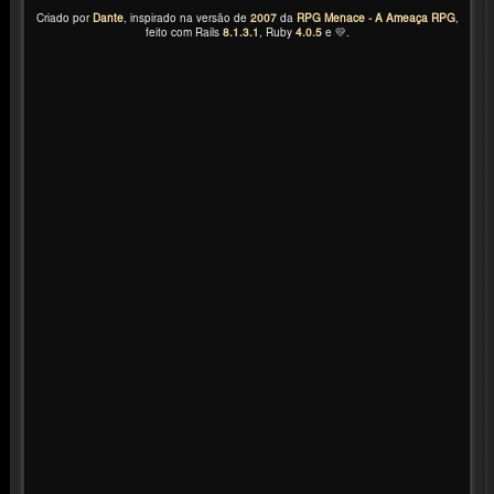
Criado por
Dante
, inspirado na versão de
2007
da
RPG Menace - A Ameaça RPG
,
feito com Rails
8.1.3.1
, Ruby
4.0.5
e 💛.