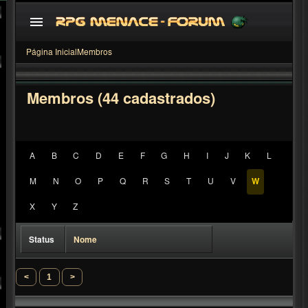
Página Inicial
Membros
Membros (44 cadastrados)
A
B
C
D
E
F
G
H
I
J
K
L
M
N
O
P
Q
R
S
T
U
V
W
<
1
>
X
Y
Z
Status
Nome
<
1
>